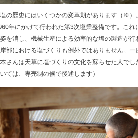
塩の歴史にはいくつかの変革期があります（※）
〜1960年にかけて行われた第3次塩業整備です。こ
姿を消し、機械生産による効率的な塩の製造が行
岸部における塩づくりも例外ではありません。一
本さんは天草に塩づくりの文化を蘇らせた人でし
いては、専売制の候で後述します）