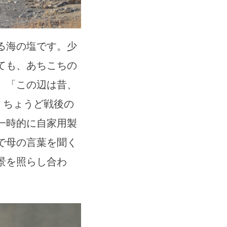
る海の塩です。少
ても、あちこちの
。「この辺は昔、
、ちょうど戦後の
一時的に自家用製
で母の言葉を聞く
景を照らし合わ