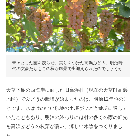
青々とした葉を茂らせ、実りをつけた高浜ぶどう。明治時
代の文豪たちもこの様な風景で出迎えられたのでしょうか
天草下島の西海岸に面した旧高浜村（現在の天草町高浜
地区）でぶどうの栽培が始まったのは、明治12年頃のこ
とです。水はけのいい砂地の土壌がぶどう栽培に適して
いたこともあり、明治の終わりには村の多くの家の軒先
を高浜ぶどうの枝葉が覆い、涼しい木陰をつくりまし
た。