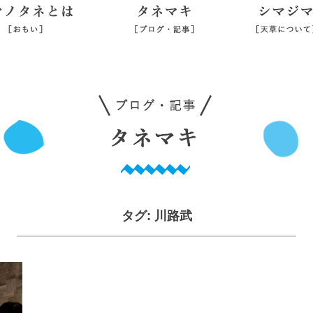
シマノタネとは
タネマキ
旅行業登録
タグ:
川路武