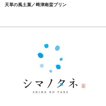
天草の風土菓／﨑津南蛮プリン