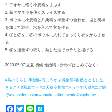
1. アオサに軽く小麦粉をまぶす
2. 新タマネギを薄くスライスする
3. ボウルに小麦粉と片栗粉を半量ずつ合わせ、塩と胡椒
を加えて混ぜ、水を入れて衣を作る
4. ①と②を、③のボウルに入れてさっくり衣をからませ
る
5. ④を適量ずつ取り、熱した油でカラリと揚げる
2020.05.07 立夏 初候 蛙始鳴（かわずはじめてなく）
#島のくらし博物館
#海にうかぶ博物館
#自然とともに生
きること
#写真で一言
#天草空想旅
#おうちで天草
#エア旅
行
#seasidemusium
#amakusa
#oneworld
#stayhome
Facebook
Twitter
Line
Hatena