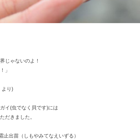
界じゃないのよ！
！」
より)
ガイ(虫でなく貝です)には
ただきました。
雨 次候 霜止出苗（しもやみてなえいずる）