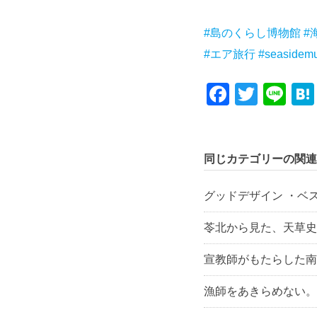
#島のくらし博物館
#
#エア旅行
#seasidem
Facebo
Twitte
Li
同じカテゴリーの関連
グッドデザイン ・ベス
苓北から見た、天草史
宣教師がもたらした南
漁師をあきらめない。