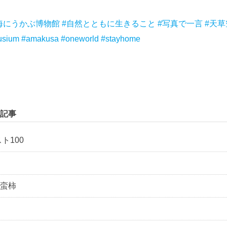
海にうかぶ博物館
#自然とともに生きること
#写真で一言
#天
usium
#amakusa
#oneworld
#stayhome
ok
r
ne
Hatena
記事
ト100
蛮柿