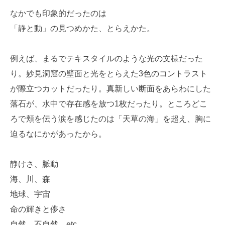
なかでも印象的だったのは
「静と動」の見つめかた、とらえかた。
例えば、まるでテキスタイルのような光の文様だった
り。妙見洞窟の壁面と光をとらえた3色のコントラスト
が際立つカットだったり。真新しい断面をあらわにした
落石が、水中で存在感を放つ1枚だったり。ところどこ
ろで頬を伝う涙を感じたのは「天草の海」を超え、胸に
迫るなにかがあったから。
静けさ、脈動
海、川、森
地球、宇宙
命の輝きと儚さ
自然、不自然 etc…