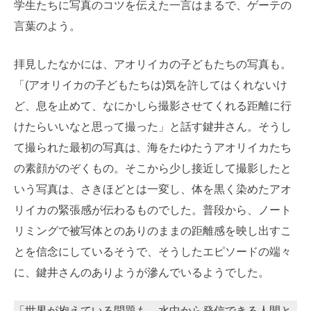
学生たちに写真のコツを伝えた一言はまるで、ゲーテの
言葉のよう。
拝見したなかには、アオリイカの子どもたちの写真も。
「(アオリイカの子どもたちは)気を許してはくれないけ
ど、息を止めて、なにかしら撮影させてくれる距離に行
けたらいいなと思って撮った」と話す鍵井さん。そうし
て撮られた最初の写真は、海をたゆたうアオリイカたち
の素顔がのぞくもの。そこから少し接近して撮影したと
いう写真は、さきほどとは一変し、体を黒く染めたアオ
リイカの緊張感が伝わるものでした。普段から、ノート
リミングで被写体とのありのままの距離感を映し出すこ
とを信念にしているそうで、そうしたエピソードの端々
に、鍵井さんのありようが滲んでいるようでした。
「世界が抱えている問題も、水中から発信できる人間と