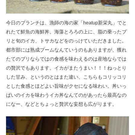
今日のブランチは、漁師の海の家「heatup新栄丸」でと
れたて鮮魚の海鮮丼。海藻とろろの上に、脂の乗ったブ
リと旬のイカ、トサカなどをのっけていただきました。
都市部には熟成ブームなんていうのもありますが、獲れ
たてのブリならではの食感を味わえるのは産地ならでは
の贅沢でもあります。イカがまたうまい！！！ねっとり
した甘み、というのとはまた違い、こちらもコリッコリ
とした食感とほどよい旨味がクセになる味わい。丼いっ
ぱいのイカを味わうイカ丼なんてのがあったら最高なの
になー、などとちょっと贅沢な妄想も広がります。