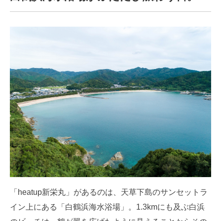
「heatup新栄丸」があるのは、天草下島のサンセットラ
イン上にある「白鶴浜海水浴場」。1.3kmにも及ぶ白浜