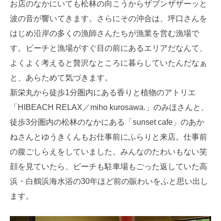
お店のなかにいても松林の向こうからザブンザザーッと
波の音が響いてきます。さらにその沖合は、坪口さんを
はじめ沿岸の多くの漁師さんたちが漁業を営む漁場で
す。ビーチと漁場がすぐ目の前にあるエリアだなんて、
よくよく考えると贅沢なところに暮らしていたんだなぁ
と、あらためて気づきます。
新栄丸から徒歩1分圏内にある香りと植物のアトリエ
「HIBEACH RELAX／miho kurosawa.」のみほさんと、
徒歩3分圏内の松林のなかにある「sunset cafe」のあか
ねさんとゆうきくんもお仕事前にふらりと来店。仕事前
の腹ごしらえをしていました。みんなのたわいもない笑
顔を見ていたら、ビーチも駐車場もごった返していた高
浜・白鶴浜海水浴の30年ほど前の賑わいをふと思い出し
ます。