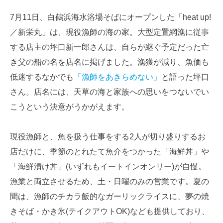
7月11日、白鶴浜海水浴場そばにオープンした「heat up!
／新栄丸」は、現役漁師の海の家。大型定置網漁に従事
する店主の坪口新一郎さんは、自らが継ぐ予定だった亡
き父の船の名を店名に掲げました。漁獲が減り、魚価も
低迷するなかでも
「漁師をあきらめない」
と語った坪口
さん。店名には、天草の海と家族への思いをつないでい
こうという決意がうかがえます。
現役漁師と、魚を扱う仕事をする2人が切り盛りするお
店だけに、季節のとれたて魚介をつかった「海鮮丼」や
「海鮮漬け丼」(いずれもイートインオンリー)が自慢。
漁業と両立させるため、土・日曜のみの営業です。夏の
間は、漁師のチカラ飯的なガーリックライスに、夢の焼
きそば・かき氷(テイクアウトOK)なども提供しており、