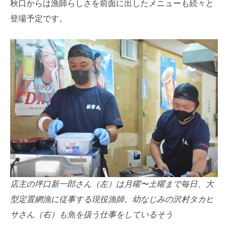
秋口からは漁師らしさを前面に出したメニューも続々と
登場予定です。
店主の坪口新一郎さん（左）は月曜〜土曜まで毎日、大
型定置網漁に従事する現役漁師。幼なじみの沢村タカヒ
サさん（右）も魚を扱う仕事をしているそう